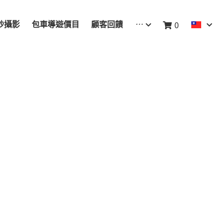
…
0
紗攝影
包車導遊價目
顧客回饋