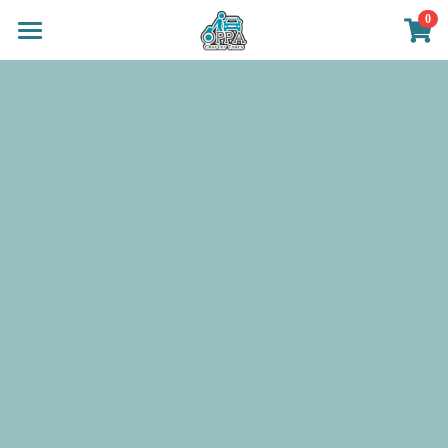
0
×
商品分類
首頁
班夫包車導遊
所有商品分類
關於我們
行程推薦
班夫婚紗攝影
包車導遊價目
顧客回饋
聯絡我們
繁體中文