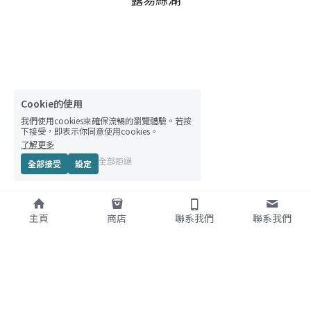
Cookie的使用
我們使用cookies來確保流暢的瀏覽體驗。若按
下接受，即表示你同意使用cookies。
了解更多
全部拒絕
全部接受
設定
主頁
商店
聯系我們
聯系我們
關於
服務項目
OPPA包車-班
夫
&卡加利
韓國 &加拿大(班夫/卡加利 )
OPPA包車-韓國
中英韓文私人訂製商務包車旅
遊
條款