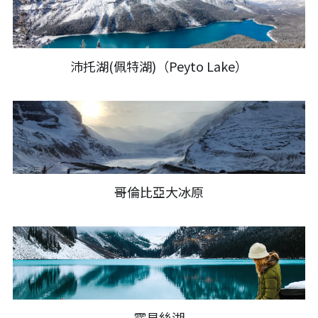
沛托湖(佩特湖)（Peyto Lake）
哥倫比亞大冰原
露易絲湖