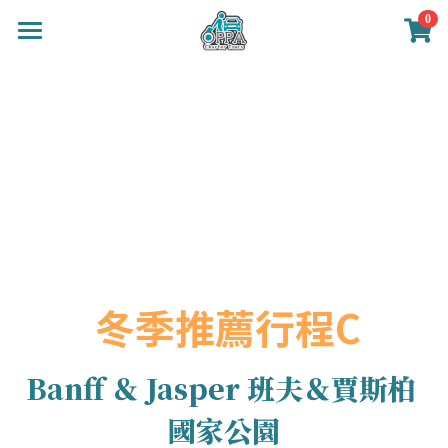
0
×
商品分類
首頁
班夫包車導遊
所有商品分類
關於我們
行程推薦
班夫婚紗攝影
包車導遊價目
 冬季推薦行程C
顧客回饋
Banff
＆
Jasper
 班夫＆
賈斯柏 
聯絡我們
國家公園
繁體中文