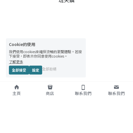
Cookie的使用
我們使用cookies來確保流暢的瀏覽體驗。若按
下接受，即表示你同意使用cookies。
了解更多
全部拒絕
全部接受
設定
主頁
商店
聯系我們
聯系我們
關於
服務項目
OPPA包車-班
夫
&卡加利
韓國 &加拿大(班夫/卡加利 )
OPPA包車-韓國
中英韓文私人訂製商務包車旅
遊
條款