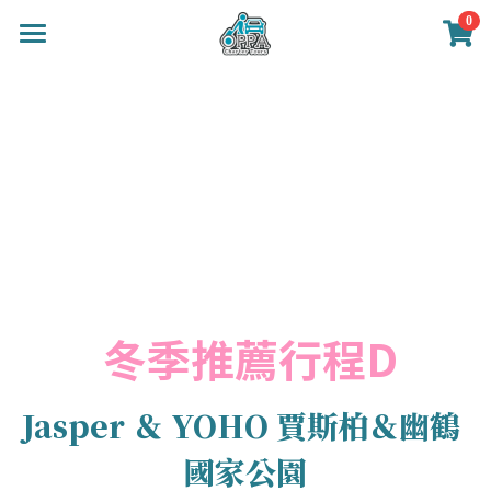
0
×
商品分類
首頁
班夫包車導遊
所有商品分類
關於我們
行程推薦
班夫婚紗攝影
包車導遊價目
 冬季推薦行程D
顧客回饋
Jasper
 ＆ 
YOHO
 賈斯柏＆幽鶴 
聯絡我們
國家公園
繁體中文